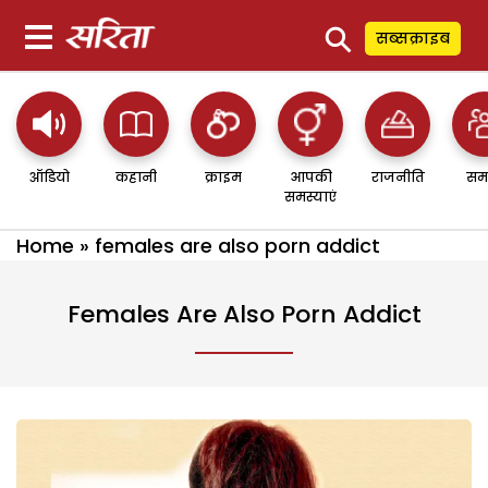
⚲
सब्सक्राइब
ऑडियो
कहानी
क्राइम
आपकी
राजनीति
सम
समस्याएं
Home
»
females are also porn addict
Females Are Also Porn Addict