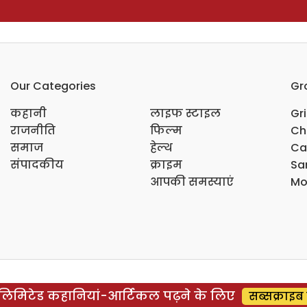
Our Categories
Gr
कहानी
लाइफ स्टाइल
Gr
राजनीति
फिल्म
Ch
समाज
हेल्थ
Ca
संपादकीय
क्राइम
Sar
आपकी समस्याएं
Mo
िमिटेड कहानियां-आर्टिकल पढ़ने के लिए
सब्सक्राइब 