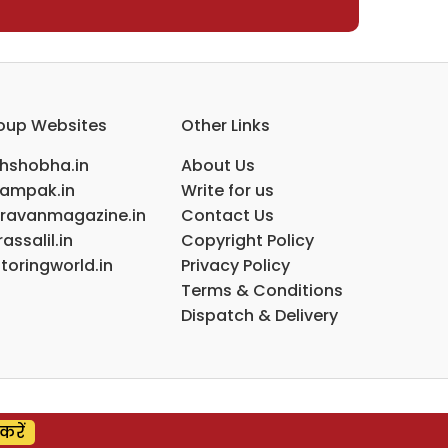
oup Websites
Other Links
ihshobha.in
About Us
ampak.in
Write for us
ravanmagazine.in
Contact Us
assalil.in
Copyright Policy
toringworld.in
Privacy Policy
Terms & Conditions
Dispatch & Delivery
करें