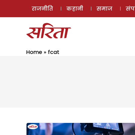
राजनीति
कहानी
समाज
सं
Home
»
fcat