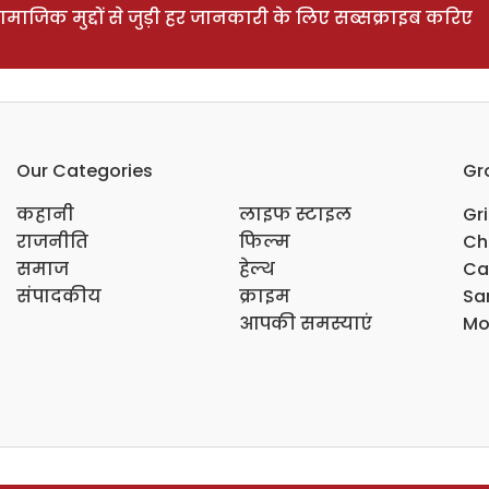
ाजिक मुद्दों से जुड़ी हर जानकारी के लिए सब्सक्राइब करिए
Our Categories
Gr
कहानी
लाइफ स्टाइल
Gr
राजनीति
फिल्म
Ch
समाज
हेल्थ
Ca
संपादकीय
क्राइम
Sar
आपकी समस्याएं
Mo