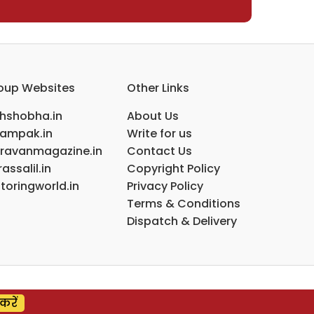
oup Websites
Other Links
ihshobha.in
About Us
ampak.in
Write for us
ravanmagazine.in
Contact Us
assalil.in
Copyright Policy
toringworld.in
Privacy Policy
Terms & Conditions
Dispatch & Delivery
करें