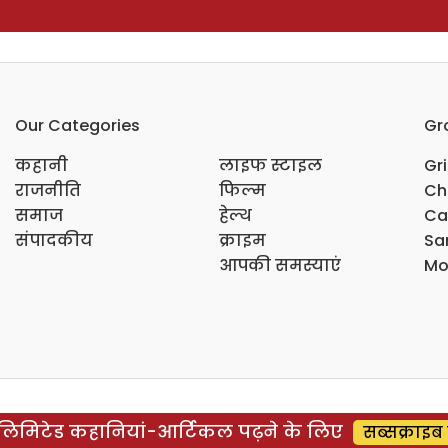
Our Categories
Gr
कहानी
लाइफ स्टाइल
Gr
राजनीति
फिल्म
Ch
समाज
हेल्थ
Ca
संपादकीय
क्राइम
Sar
आपकी समस्याएं
Mo
िमिटेड कहानियां-आर्टिकल पढ़ने के लिए
सब्सक्राइब 