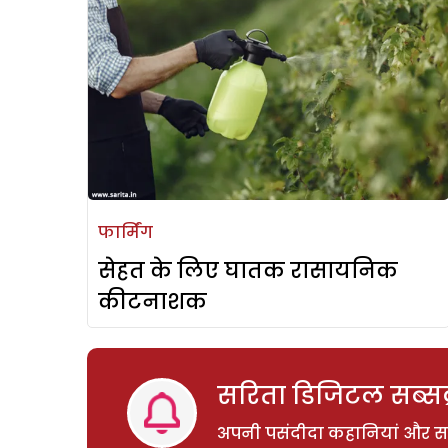
फार्मिंग
सेहत के लिए घातक रासायनिक
कीटनाशक
सरिता डिजिटल सब्सक्
अपनी पसंदीदा कहानियां और साम