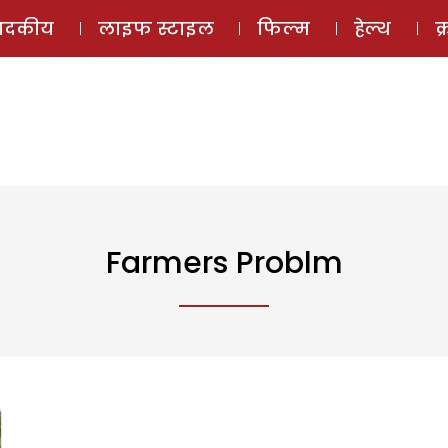
ई-मैगज़ीन
ऑडियो 
पादकीय
लाइफ स्टाइल
फिल्म
हेल्थ
क
Farmers Problm