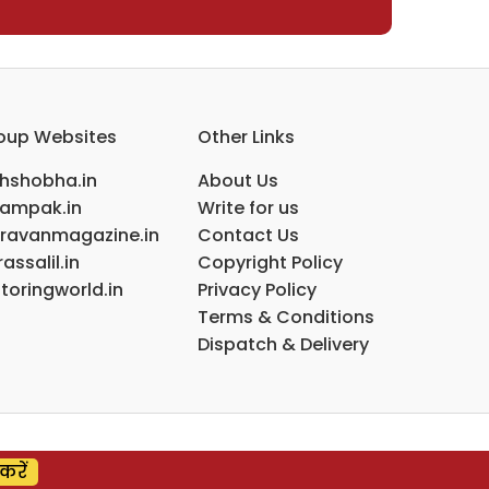
oup Websites
Other Links
ihshobha.in
About Us
ampak.in
Write for us
ravanmagazine.in
Contact Us
assalil.in
Copyright Policy
toringworld.in
Privacy Policy
Terms & Conditions
Dispatch & Delivery
करें