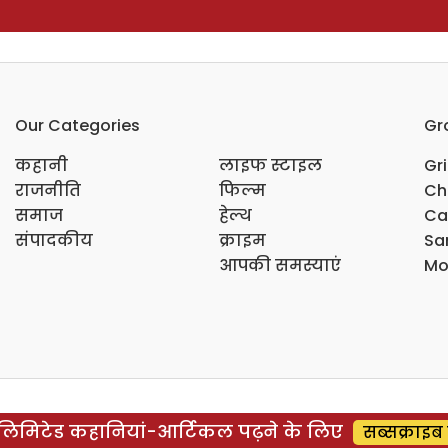
Our Categories
Gr
कहानी
लाइफ स्टाइल
Gr
राजनीति
फिल्म
Ch
समाज
हेल्थ
Ca
संपादकीय
क्राइम
Sar
आपकी समस्याएं
Mo
िमिटेड कहानियां-आर्टिकल पढ़ने के लिए
सब्सक्राइब 