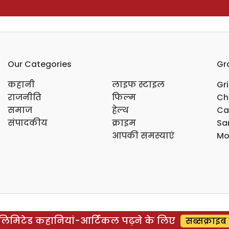
Our Categories
Gr
कहानी
लाइफ स्टाइल
Gr
राजनीति
फिल्म
Ch
समाज
हेल्थ
Ca
संपादकीय
क्राइम
Sar
आपकी समस्याएं
Mo
िमिटेड कहानियां-आर्टिकल पढ़ने के लिए
सब्सक्राइब 