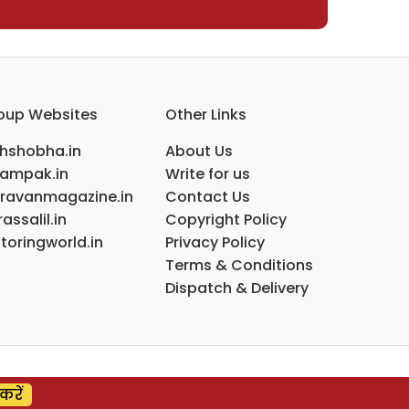
oup Websites
Other Links
ihshobha.in
About Us
ampak.in
Write for us
ravanmagazine.in
Contact Us
assalil.in
Copyright Policy
toringworld.in
Privacy Policy
Terms & Conditions
Dispatch & Delivery
करें