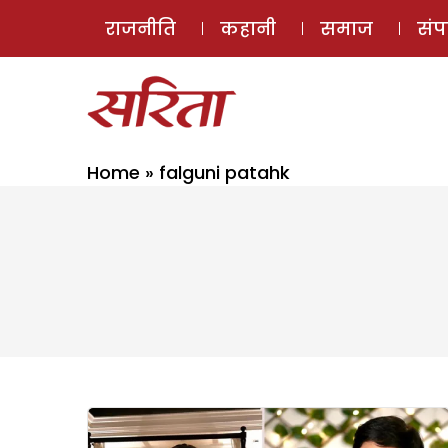
राजनीति
कहानी
समाज
सं
Home
»
falguni patahk