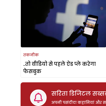
तकनीक
..तो वीडियो से पहले ऐड प्ले करेगा
फेसबुक
सरिता डिजिटल सब्सक्
अपनी पसंदीदा कहानियां और साम