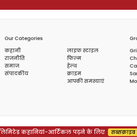
Our Categories
Gr
कहानी
लाइफ स्टाइल
Gr
राजनीति
फिल्म
Ch
समाज
हेल्थ
Ca
संपादकीय
क्राइम
Sar
आपकी समस्याएं
Mo
िमिटेड कहानियां-आर्टिकल पढ़ने के लिए
सब्सक्राइब 