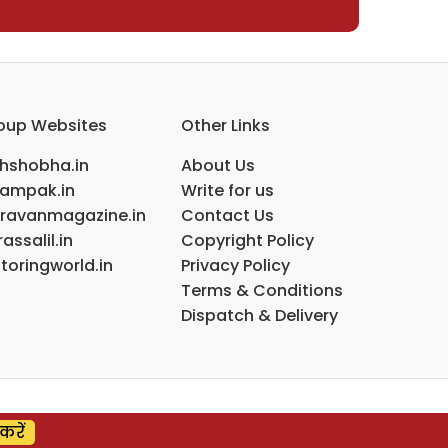
oup Websites
Other Links
ihshobha.in
About Us
ampak.in
Write for us
ravanmagazine.in
Contact Us
assalil.in
Copyright Policy
toringworld.in
Privacy Policy
Terms & Conditions
Dispatch & Delivery
करें