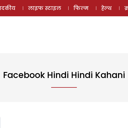
ई-मैगज़ीन
ऑडियो 
पादकीय
लाइफ स्टाइल
फिल्म
हेल्थ
क
Facebook Hindi Hindi Kahani