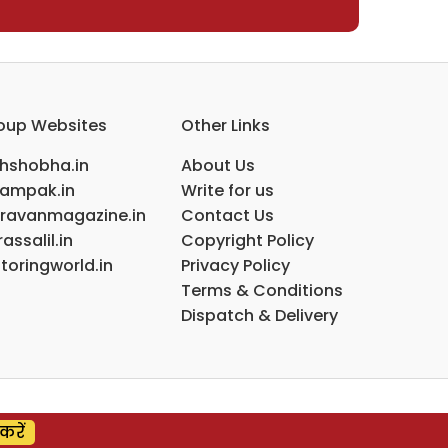
oup Websites
Other Links
ihshobha.in
About Us
ampak.in
Write for us
ravanmagazine.in
Contact Us
assalil.in
Copyright Policy
toringworld.in
Privacy Policy
Terms & Conditions
Dispatch & Delivery
करें