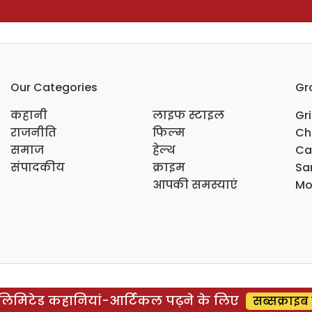
Our Categories
Gr
कहानी
लाइफ स्टाइल
Gr
राजनीति
फिल्म
Ch
समाज
हेल्थ
Ca
संपादकीय
क्राइम
Sar
आपकी समस्याएं
Mo
िमिटेड कहानियां-आर्टिकल पढ़ने के लिए
सब्सक्राइब 