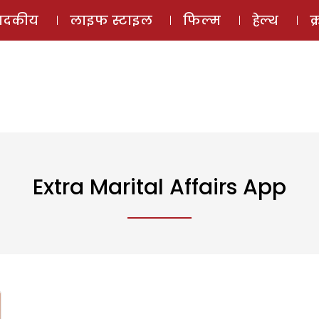
ई-मैगज़ीन
ऑडियो 
पादकीय
लाइफ स्टाइल
फिल्म
हेल्थ
क
Extra Marital Affairs App