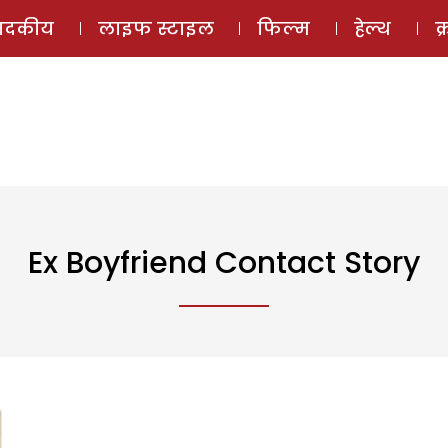
ई-मैगज़ीन
ऑडियो 
पादकीय
लाइफ स्टाइल
फिल्म
हेल्थ
क
Ex Boyfriend Contact Story