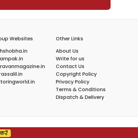
oup Websites
Other Links
ihshobha.in
About Us
ampak.in
Write for us
ravanmagazine.in
Contact Us
assalil.in
Copyright Policy
toringworld.in
Privacy Policy
Terms & Conditions
Dispatch & Delivery
करें