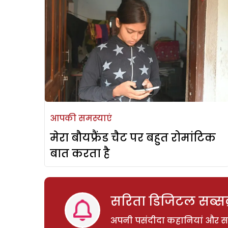
आपकी समस्याएं
मेरा बौयफ्रैंड चैट पर बहुत रोमांटिक
बात करता है
सरिता डिजिटल सब्सक्
अपनी पसंदीदा कहानियां और साम