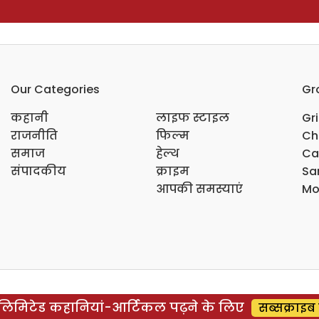
Our Categories
Gr
कहानी
लाइफ स्टाइल
Gr
राजनीति
फिल्म
Ch
समाज
हेल्थ
Ca
संपादकीय
क्राइम
Sar
आपकी समस्याएं
Mo
िमिटेड कहानियां-आर्टिकल पढ़ने के लिए
सब्सक्राइब 