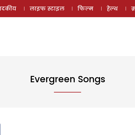
ई-मैगज़ीन
ऑडियो 
पादकीय
लाइफ स्टाइल
फिल्म
हेल्थ
क
Evergreen Songs