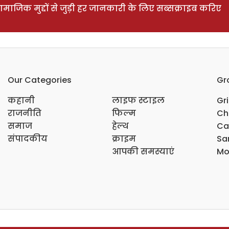
ाजिक मुद्दों से जुड़ी हर जानकारी के लिए सब्सक्राइब करिए
Our Categories
Gr
कहानी
लाइफ स्टाइल
Gr
राजनीति
फिल्म
Ch
समाज
हेल्थ
Ca
संपादकीय
क्राइम
Sar
आपकी समस्याएं
Mo