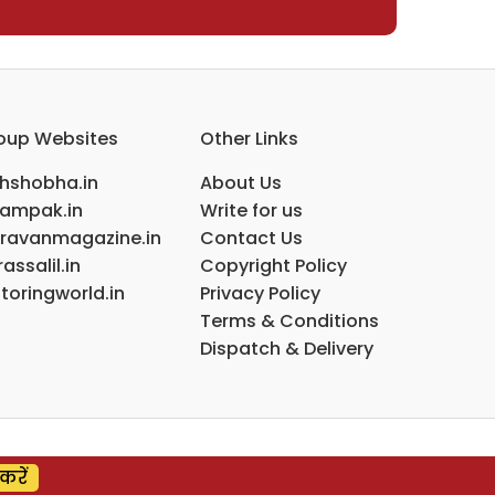
oup Websites
Other Links
ihshobha.in
About Us
ampak.in
Write for us
ravanmagazine.in
Contact Us
assalil.in
Copyright Policy
toringworld.in
Privacy Policy
Terms & Conditions
Dispatch & Delivery
करें