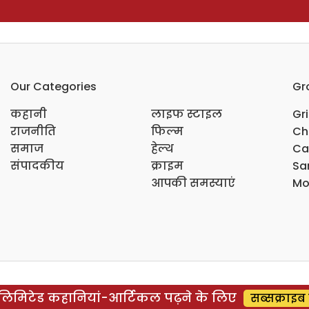
Our Categories
Gr
कहानी
लाइफ स्टाइल
Gr
राजनीति
फिल्म
Ch
समाज
हेल्थ
Ca
संपादकीय
क्राइम
Sar
आपकी समस्याएं
Mo
िमिटेड कहानियां-आर्टिकल पढ़ने के लिए
सब्सक्राइब 