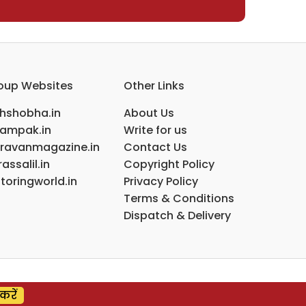
oup Websites
Other Links
ihshobha.in
About Us
ampak.in
Write for us
ravanmagazine.in
Contact Us
assalil.in
Copyright Policy
toringworld.in
Privacy Policy
Terms & Conditions
Dispatch & Delivery
करें