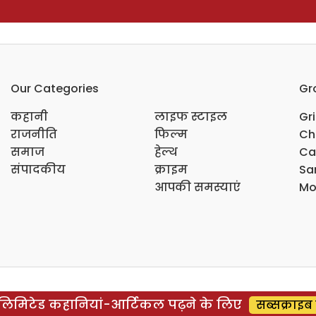
Our Categories
Gr
कहानी
लाइफ स्टाइल
Gr
राजनीति
फिल्म
Ch
समाज
हेल्थ
Ca
संपादकीय
क्राइम
Sar
आपकी समस्याएं
Mo
िमिटेड कहानियां-आर्टिकल पढ़ने के लिए
सब्सक्राइब 