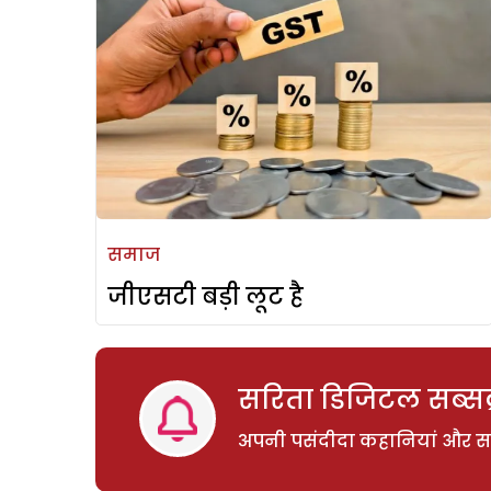
समाज
जीएसटी बड़ी लूट है
सरिता डिजिटल सब्सक्
अपनी पसंदीदा कहानियां और साम