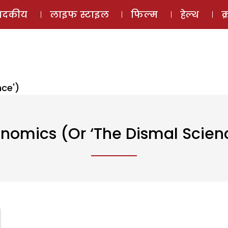
ई-मैगज़ीन
ऑडियो 
पादकीय
लाइफ स्टाइल
फिल्म
हेल्थ
क
nce')
nomics (or ‘The Dismal Scien