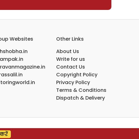
oup Websites
Other Links
ihshobha.in
About Us
ampak.in
Write for us
ravanmagazine.in
Contact Us
assalil.in
Copyright Policy
toringworld.in
Privacy Policy
Terms & Conditions
Dispatch & Delivery
करें