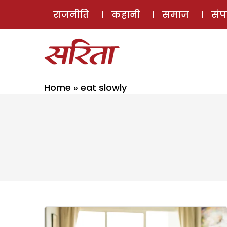
राजनीति
कहानी
समाज
सं
Home
»
eat slowly