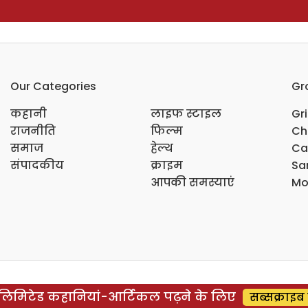
Our Categories
Gr
कहानी
लाइफ स्टाइल
Gr
राजनीति
फिल्म
Ch
समाज
हेल्थ
Ca
संपादकीय
क्राइम
Sar
आपकी समस्याएं
Mo
िमिटेड कहानियां-आर्टिकल पढ़ने के लिए
सब्सक्राइब 