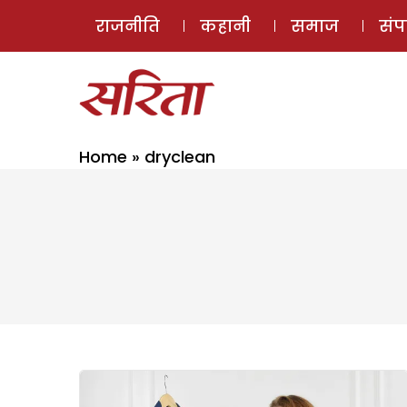
राजनीति
कहानी
समाज
सं
Home
»
dryclean