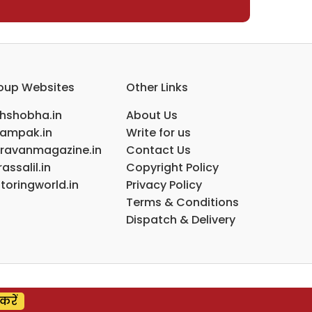
oup Websites
Other Links
ihshobha.in
About Us
ampak.in
Write for us
ravanmagazine.in
Contact Us
assalil.in
Copyright Policy
toringworld.in
Privacy Policy
Terms & Conditions
Dispatch & Delivery
करें