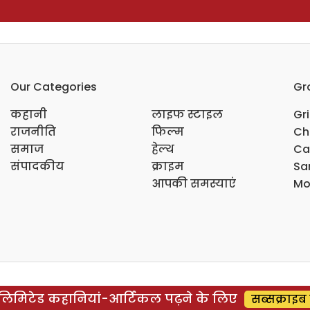
Our Categories
Gr
कहानी
लाइफ स्टाइल
Gr
राजनीति
फिल्म
Ch
समाज
हेल्थ
Ca
संपादकीय
क्राइम
Sar
आपकी समस्याएं
Mo
िमिटेड कहानियां-आर्टिकल पढ़ने के लिए
सब्सक्राइब 