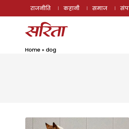
राजनीति
कहानी
समाज
सं
Home
»
dog