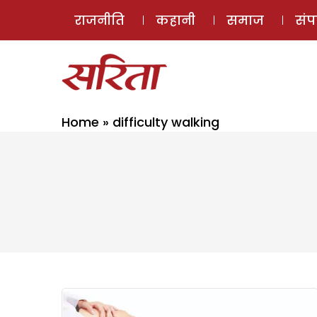
राजनीति
कहानी
समाज
सं
Home
»
difficulty walking