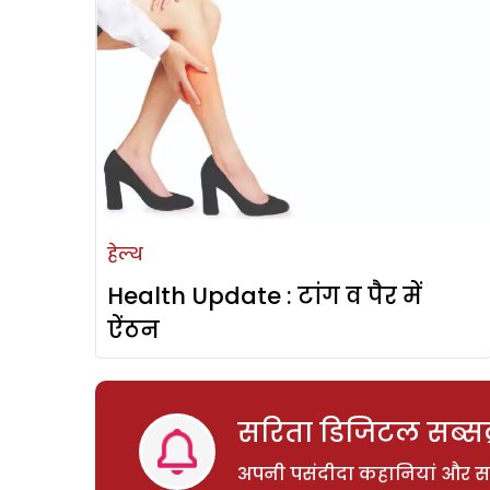
हेल्थ
Health Update : टांग व पैर में
ऐंठन
सरिता डिजिटल सब्सक्
अपनी पसंदीदा कहानियां और साम