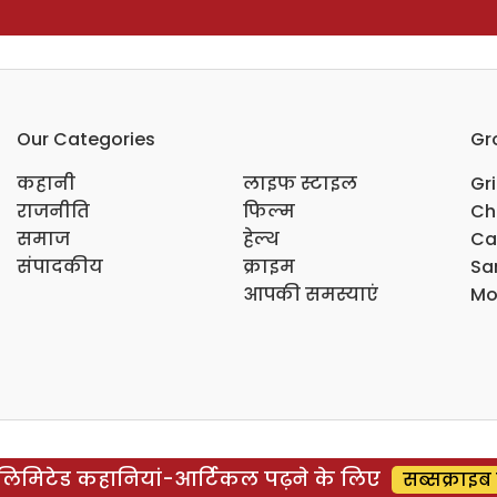
Our Categories
Gr
कहानी
लाइफ स्टाइल
Gr
राजनीति
फिल्म
Ch
समाज
हेल्थ
Ca
संपादकीय
क्राइम
Sar
आपकी समस्याएं
Mo
िमिटेड कहानियां-आर्टिकल पढ़ने के लिए
सब्सक्राइब 