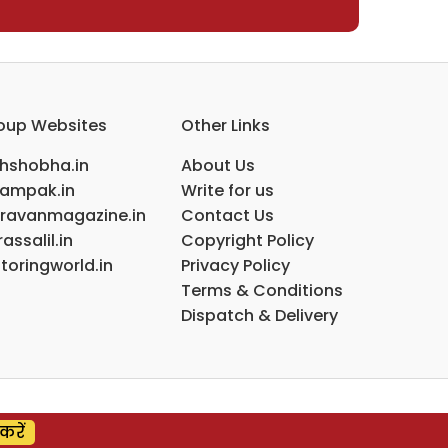
oup Websites
Other Links
ihshobha.in
About Us
ampak.in
Write for us
ravanmagazine.in
Contact Us
assalil.in
Copyright Policy
toringworld.in
Privacy Policy
Terms & Conditions
Dispatch & Delivery
करें