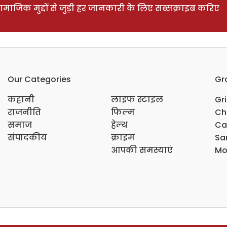
ाजिक मुद्दों से जुड़ी हर जानकारी के लिए सब्सक्राइब करिए
Our Categories
Gr
कहानी
लाइफ स्टाइल
Gr
राजनीति
फिल्म
Ch
समाज
हेल्थ
Ca
संपादकीय
क्राइम
Sar
आपकी समस्याएं
Mo