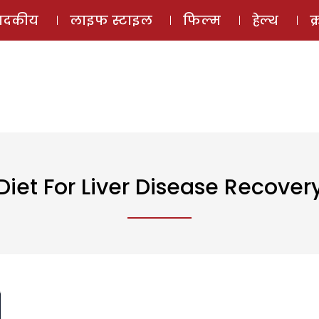
ई-मैगज़ीन
ऑडियो 
पादकीय
लाइफ स्टाइल
फिल्म
हेल्थ
क
Diet For Liver Disease Recover