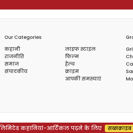
Our Categories
Gr
कहानी
लाइफ स्टाइल
Gr
राजनीति
फिल्म
Ch
समाज
हेल्थ
Ca
संपादकीय
क्राइम
Sar
आपकी समस्याएं
Mo
िमिटेड कहानियां-आर्टिकल पढ़ने के लिए
सब्सक्राइब 