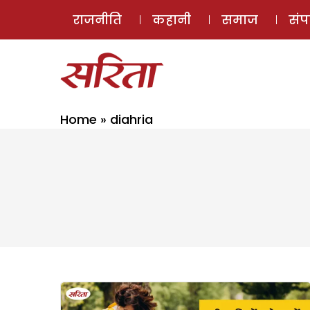
राजनीति
कहानी
समाज
सं
Home
»
diahria