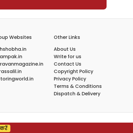
oup Websites
Other Links
ihshobha.in
About Us
ampak.in
Write for us
ravanmagazine.in
Contact Us
assalil.in
Copyright Policy
toringworld.in
Privacy Policy
Terms & Conditions
Dispatch & Delivery
करें