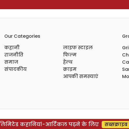
Our Categories
Gr
कहानी
लाइफ स्टाइल
Gr
राजनीति
फिल्म
Ch
समाज
हेल्थ
Ca
संपादकीय
क्राइम
Sar
आपकी समस्याएं
Mo
िमिटेड कहानियां-आर्टिकल पढ़ने के लिए
सब्सक्राइब 