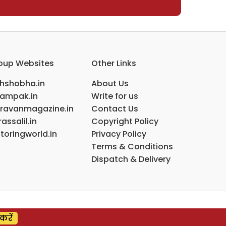
oup Websites
Other Links
ihshobha.in
About Us
ampak.in
Write for us
ravanmagazine.in
Contact Us
assalil.in
Copyright Policy
toringworld.in
Privacy Policy
Terms & Conditions
Dispatch & Delivery
करें