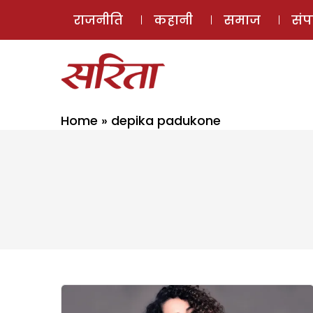
राजनीति
कहानी
समाज
सं
Home
»
depika padukone