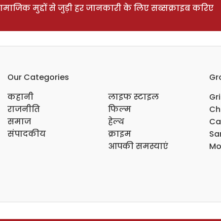
ाजिक मुद्दों से जुड़ी हर जानकारी के लिए सब्सक्राइब करिए
Our Categories
Gr
कहानी
लाइफ स्टाइल
Gr
राजनीति
फिल्म
Ch
समाज
हेल्थ
Ca
संपादकीय
क्राइम
Sar
आपकी समस्याएं
Mo