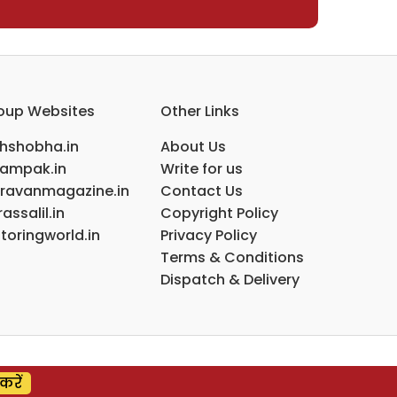
oup Websites
Other Links
ihshobha.in
About Us
ampak.in
Write for us
ravanmagazine.in
Contact Us
assalil.in
Copyright Policy
toringworld.in
Privacy Policy
Terms & Conditions
Dispatch & Delivery
करें