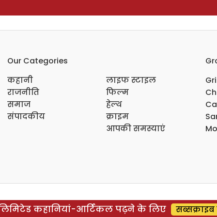
Our Categories
Gr
कहानी
लाइफ स्टाइल
Gr
राजनीति
फिल्म
Ch
समाज
हेल्थ
Ca
संपादकीय
क्राइम
Sar
आपकी समस्याएं
Mo
िमिटेड कहानियां-आर्टिकल पढ़ने के लिए
सब्सक्राइब 