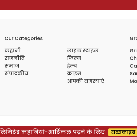
Our Categories
Gr
कहानी
लाइफ स्टाइल
Gr
राजनीति
फिल्म
Ch
समाज
हेल्थ
Ca
संपादकीय
क्राइम
Sar
आपकी समस्याएं
Mo
िमिटेड कहानियां-आर्टिकल पढ़ने के लिए
सब्सक्राइब 