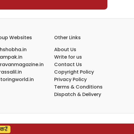
oup Websites
Other Links
ihshobha.in
About Us
ampak.in
Write for us
ravanmagazine.in
Contact Us
assalil.in
Copyright Policy
toringworld.in
Privacy Policy
Terms & Conditions
Dispatch & Delivery
करें