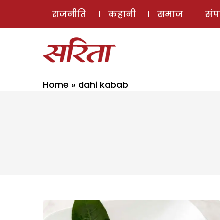
राजनीति
कहानी
समाज
सं
Home
»
dahi kabab