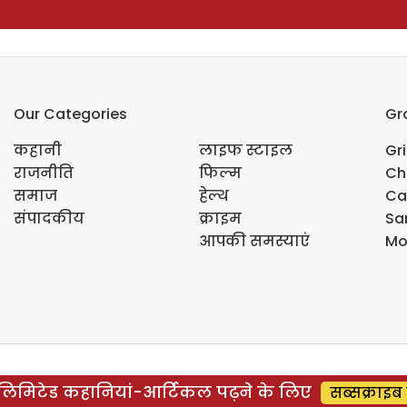
Our Categories
Gr
कहानी
लाइफ स्टाइल
Gr
राजनीति
फिल्म
Ch
समाज
हेल्थ
Ca
संपादकीय
क्राइम
Sar
आपकी समस्याएं
Mo
िमिटेड कहानियां-आर्टिकल पढ़ने के लिए
सब्सक्राइब 