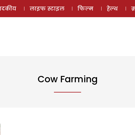
ई-मैगज़ीन
ऑडियो 
पादकीय
लाइफ स्टाइल
फिल्म
हेल्थ
क
Cow Farming