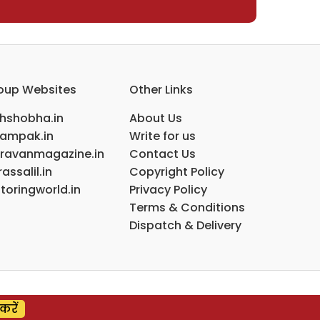
oup Websites
Other Links
ihshobha.in
About Us
ampak.in
Write for us
ravanmagazine.in
Contact Us
assalil.in
Copyright Policy
toringworld.in
Privacy Policy
Terms & Conditions
Dispatch & Delivery
करें