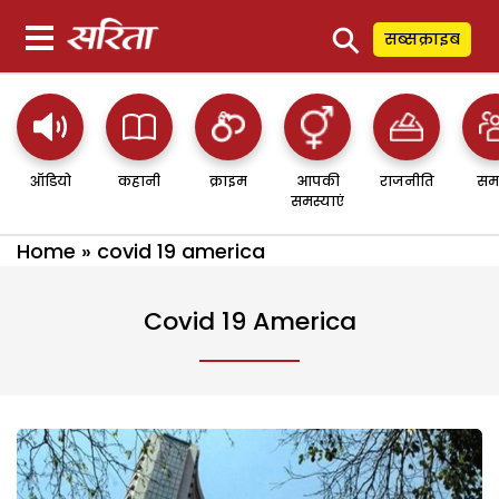
⚲
सब्सक्राइब
ऑडियो
कहानी
क्राइम
आपकी
राजनीति
सम
समस्याएं
Home
»
covid 19 america
Covid 19 America