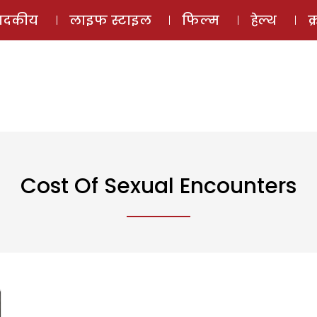
ई-मैगज़ीन
ऑडियो 
पादकीय
लाइफ स्टाइल
फिल्म
हेल्थ
क
Cost Of Sexual Encounters