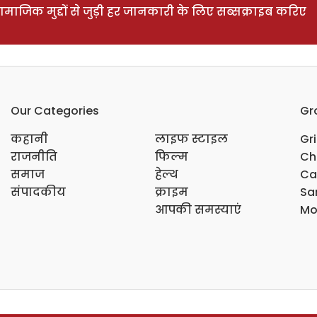
ाजिक मुद्दों से जुड़ी हर जानकारी के लिए सब्सक्राइब करिए
Our Categories
Gr
कहानी
लाइफ स्टाइल
Gr
राजनीति
फिल्म
Ch
समाज
हेल्थ
Ca
संपादकीय
क्राइम
Sar
आपकी समस्याएं
Mo