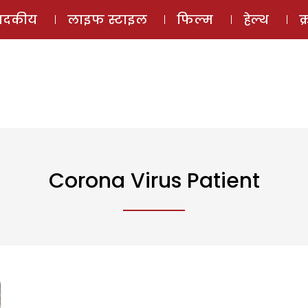
ई-मैगज़ीन
ऑडियो 
पादकीय
लाइफ स्टाइल
फिल्म
हेल्थ
क
Corona Virus Patient