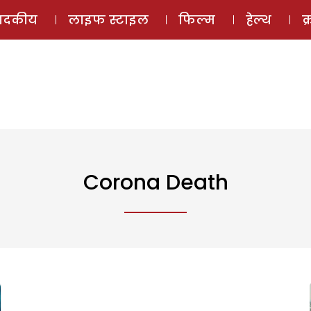
ई-मैगज़ीन
ऑडियो 
पादकीय
लाइफ स्टाइल
फिल्म
हेल्थ
क
Corona Death