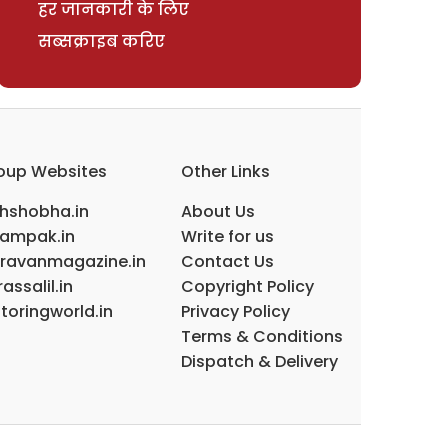
हर जानकारी के लिए
सब्सक्राइब करिए
oup Websites
Other Links
ihshobha.in
About Us
ampak.in
Write for us
ravanmagazine.in
Contact Us
assalil.in
Copyright Policy
toringworld.in
Privacy Policy
Terms & Conditions
Dispatch & Delivery