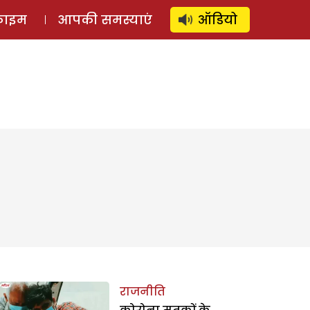
⚲
स्टोरी
लॉग इन
SUBSCRIBE
्राइम
आपकी समस्याएं
ऑडियो
राजनीति