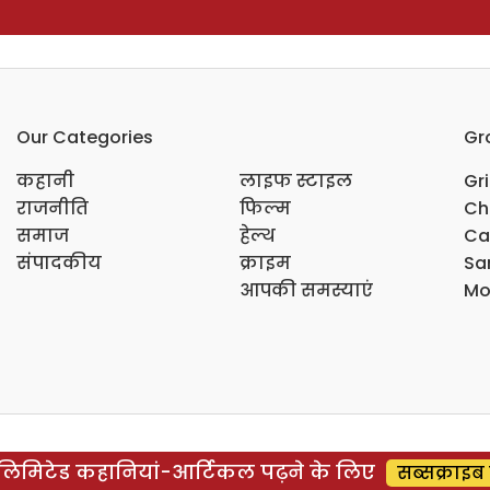
Our Categories
Gr
कहानी
लाइफ स्टाइल
Gr
राजनीति
फिल्म
Ch
समाज
हेल्थ
Ca
संपादकीय
क्राइम
Sar
आपकी समस्याएं
Mo
िमिटेड कहानियां-आर्टिकल पढ़ने के लिए
सब्सक्राइब 