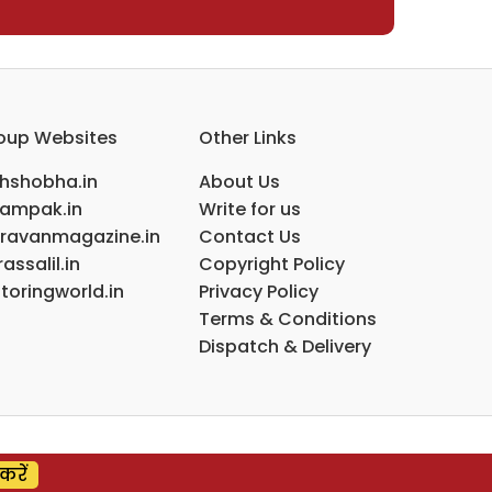
oup Websites
Other Links
ihshobha.in
About Us
ampak.in
Write for us
ravanmagazine.in
Contact Us
assalil.in
Copyright Policy
toringworld.in
Privacy Policy
Terms & Conditions
Dispatch & Delivery
करें