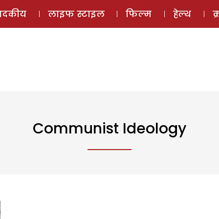
ई-मैगज़ीन
ऑडियो 
पादकीय
लाइफ स्टाइल
फिल्म
हेल्थ
क
Communist Ideology