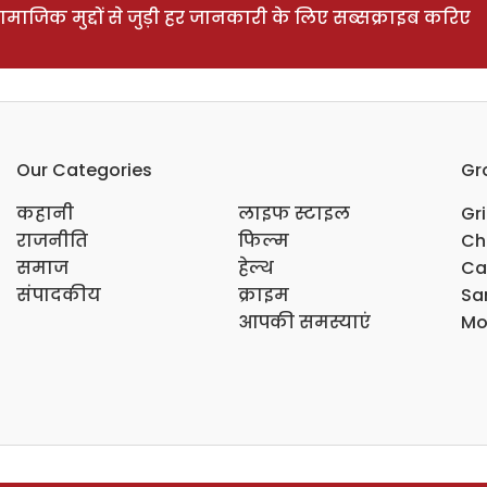
ाजिक मुद्दों से जुड़ी हर जानकारी के लिए सब्सक्राइब करिए
Our Categories
Gr
कहानी
लाइफ स्टाइल
Gr
राजनीति
फिल्म
Ch
समाज
हेल्थ
Ca
संपादकीय
क्राइम
Sar
आपकी समस्याएं
Mo