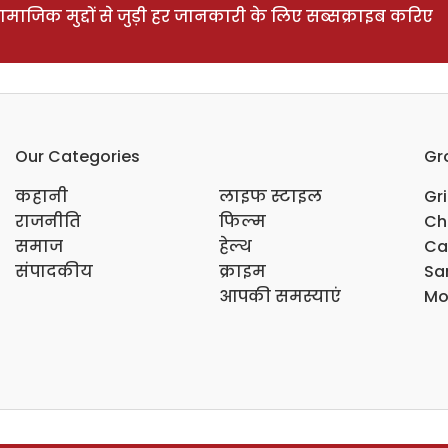
ाजिक मुद्दों से जुड़ी हर जानकारी के लिए सब्सक्राइब करिए
Our Categories
Gr
कहानी
लाइफ स्टाइल
Gr
राजनीति
फिल्म
Ch
समाज
हेल्थ
Ca
संपादकीय
क्राइम
Sar
आपकी समस्याएं
Mo