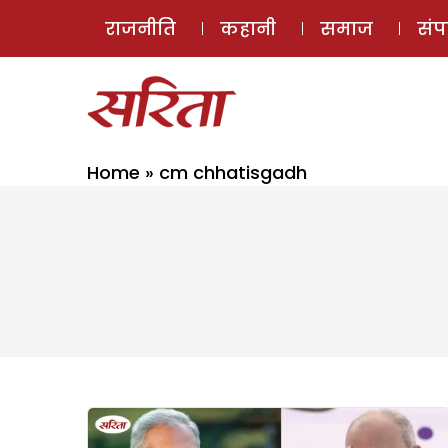
राजनीति
कहानी
समाज
सं
Home
»
cm chhatisgadh