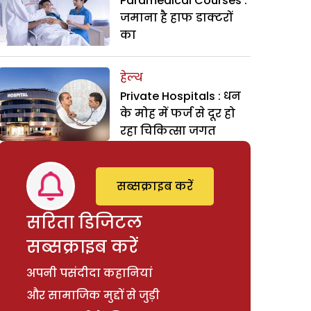
Paramedical Courses :
जमाना है हाफ डाक्टरों
का
हेल्थ
Private Hospitals : धन
के मोह में फर्ज से दूर हो
रहा चिकित्सा जगत
सब्सक्राइब करें
सरिता डिजिटल
सब्सक्राइब करें
अपनी पसंदीदा कहानियां
और सामाजिक मुद्दों से जुड़ी