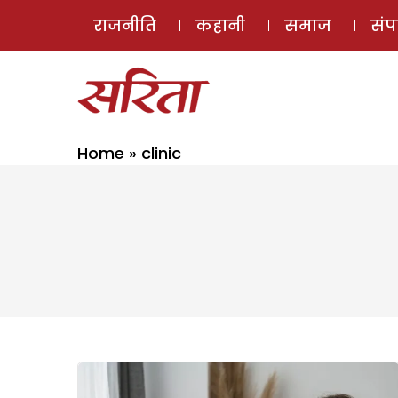
राजनीति
कहानी
समाज
सं
Home
»
clinic