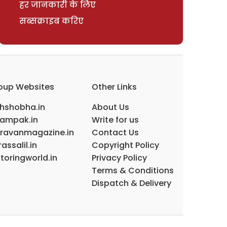
हर जानकारी के लिए
सब्सक्राइब करिए
oup Websites
Other Links
ihshobha.in
About Us
ampak.in
Write for us
ravanmagazine.in
Contact Us
assalil.in
Copyright Policy
toringworld.in
Privacy Policy
Terms & Conditions
Dispatch & Delivery