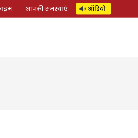
⚲
स्टोरी
लॉग इन
SUBSCRIBE
्राइम
आपकी समस्याएं
ऑडियो