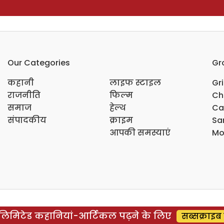
Our Categories
Gr
कहानी
लाइफ स्टाइल
Gr
राजनीति
फिल्म
Ch
समाज
हेल्थ
Ca
संपादकीय
क्राइम
Sar
आपकी समस्याएं
Mo
िमिटेड कहानियां-आर्टिकल पढ़ने के लिए
सब्सक्राइब 