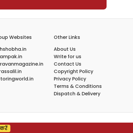
oup Websites
Other Links
ihshobha.in
About Us
ampak.in
Write for us
ravanmagazine.in
Contact Us
assalil.in
Copyright Policy
toringworld.in
Privacy Policy
Terms & Conditions
Dispatch & Delivery
करें