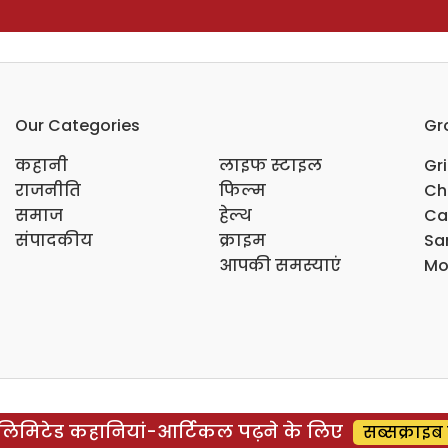
Our Categories
Gr
कहानी
लाइफ स्टाइल
Gr
राजनीति
फिल्म
Ch
समाज
हेल्थ
Ca
संपादकीय
क्राइम
Sar
आपकी समस्याएं
Mo
िमिटेड कहानियां-आर्टिकल पढ़ने के लिए
सब्सक्राइब 