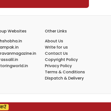
oup Websites
Other Links
ihshobha.in
About Us
ampak.in
Write for us
ravanmagazine.in
Contact Us
assalil.in
Copyright Policy
toringworld.in
Privacy Policy
Terms & Conditions
Dispatch & Delivery
करें