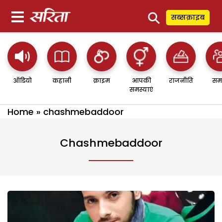
⚲
सब्सक्राइब
ऑडियो
कहानी
क्राइम
आपकी
राजनीति
सम
समस्याएं
Home
»
chashmebaddoor
Chashmebaddoor