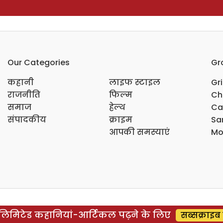
Our Categories
Gr
कहानी
लाइफ स्टाइल
Gr
राजनीति
फिल्म
Ch
समाज
हेल्थ
Ca
संपादकीय
क्राइम
Sar
आपकी समस्याएं
Mo
िमिटेड कहानियां-आर्टिकल पढ़ने के लिए
सब्सक्राइब 