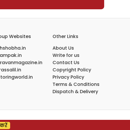
oup Websites
Other Links
ihshobha.in
About Us
ampak.in
Write for us
ravanmagazine.in
Contact Us
assalil.in
Copyright Policy
toringworld.in
Privacy Policy
Terms & Conditions
Dispatch & Delivery
करें