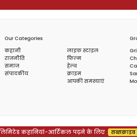
Our Categories
Gr
कहानी
लाइफ स्टाइल
Gr
राजनीति
फिल्म
Ch
समाज
हेल्थ
Ca
संपादकीय
क्राइम
Sar
आपकी समस्याएं
Mo
िमिटेड कहानियां-आर्टिकल पढ़ने के लिए
सब्सक्राइब 