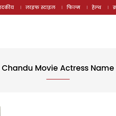
ई-मैगज़ीन
ऑडियो 
पादकीय
लाइफ स्टाइल
फिल्म
हेल्थ
क
Chandu Movie Actress Name