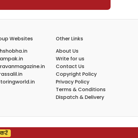
oup Websites
Other Links
ihshobha.in
About Us
ampak.in
Write for us
ravanmagazine.in
Contact Us
assalil.in
Copyright Policy
toringworld.in
Privacy Policy
Terms & Conditions
Dispatch & Delivery
करें