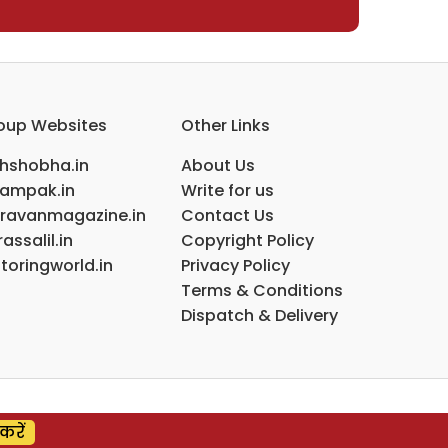
oup Websites
Other Links
ihshobha.in
About Us
ampak.in
Write for us
ravanmagazine.in
Contact Us
assalil.in
Copyright Policy
toringworld.in
Privacy Policy
Terms & Conditions
Dispatch & Delivery
करें