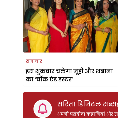
समाचार
इस शुक्रवार चलेगा जूही और शबाना
का ‘चॉक एंड डस्टर’
सरिता डिजिटल सब्सक्
अपनी पसंदीदा कहानियां और साम