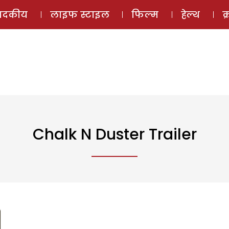
ई-मैगज़ीन
ऑडियो 
पादकीय
लाइफ स्टाइल
फिल्म
हेल्थ
क
Chalk N Duster Trailer