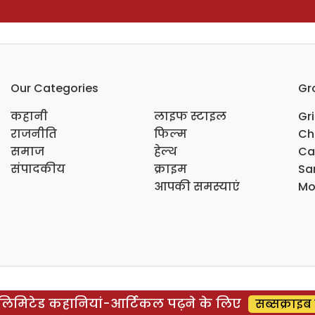
Our Categories
Gr
कहानी
लाइफ स्टाइल
Gr
राजनीति
फिल्म
Ch
समाज
हेल्थ
Ca
संपादकीय
क्राइम
Sar
आपकी समस्याएं
Mo
िमिटेड कहानियां-आर्टिकल पढ़ने के लिए
सब्सक्राइब 