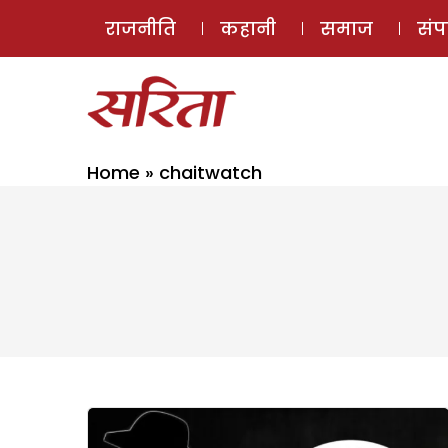
राजनीति
कहानी
समाज
सं
Home
»
chaitwatch