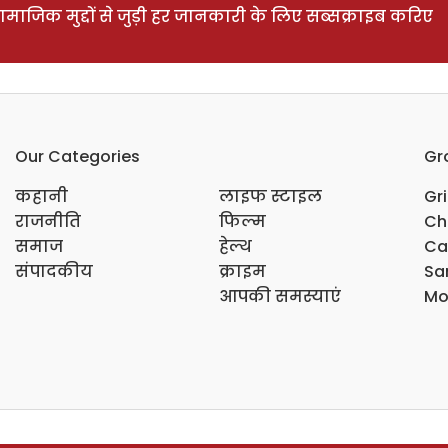
ाजिक मुद्दों से जुड़ी हर जानकारी के लिए सब्सक्राइब करिए
Our Categories
Gr
कहानी
लाइफ स्टाइल
Gr
राजनीति
फिल्म
Ch
समाज
हेल्थ
Ca
संपादकीय
क्राइम
Sar
आपकी समस्याएं
Mo