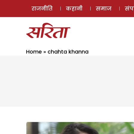
राजनीति
कहानी
समाज
सं
Home
»
chahta khanna