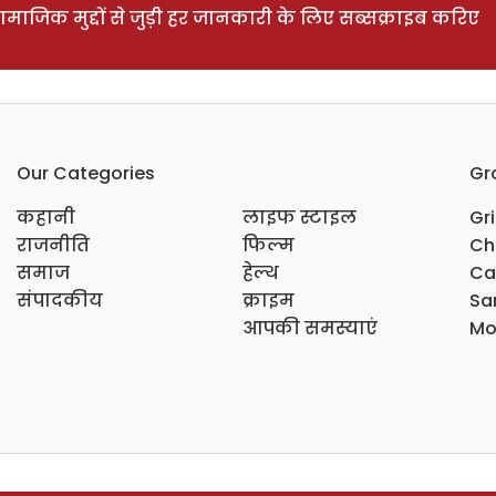
ाजिक मुद्दों से जुड़ी हर जानकारी के लिए सब्सक्राइब करिए
Our Categories
Gr
कहानी
लाइफ स्टाइल
Gr
राजनीति
फिल्म
Ch
समाज
हेल्थ
Ca
संपादकीय
क्राइम
Sar
आपकी समस्याएं
Mo