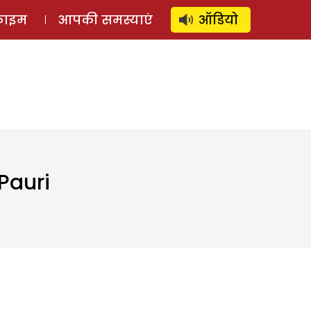
⚲
स्टोरी
लॉग इन
SUBSCRIBE
्राइम
आपकी समस्याएं
ऑडियो
 Pauri