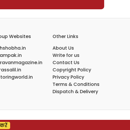
oup Websites
Other Links
ihshobha.in
About Us
ampak.in
Write for us
ravanmagazine.in
Contact Us
assalil.in
Copyright Policy
toringworld.in
Privacy Policy
Terms & Conditions
Dispatch & Delivery
करें