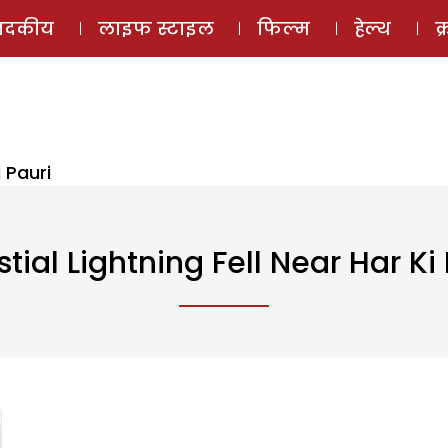
ई-मैगज़ीन
ऑडियो 
पादकीय
लाइफ स्टाइल
फिल्म
हेल्थ
क
i Pauri
tial Lightning Fell Near Har Ki