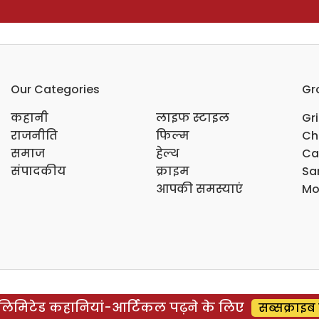
Our Categories
Gr
कहानी
लाइफ स्टाइल
Gr
राजनीति
फिल्म
Ch
समाज
हेल्थ
Ca
संपादकीय
क्राइम
Sar
आपकी समस्याएं
Mo
िमिटेड कहानियां-आर्टिकल पढ़ने के लिए
सब्सक्राइब 