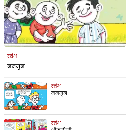
स्तंभ
ननमुन
स्तंभ
ननमुन
स्तंभ