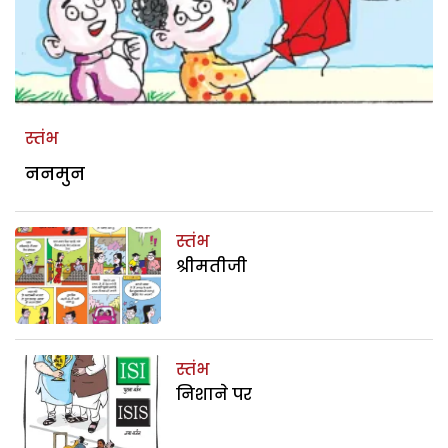
स्तंभ
ननमुन
स्तंभ
श्रीमतीजी
स्तंभ
निशाने पर