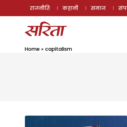
राजनीति
कहानी
समाज
सं
Home
»
capitalism