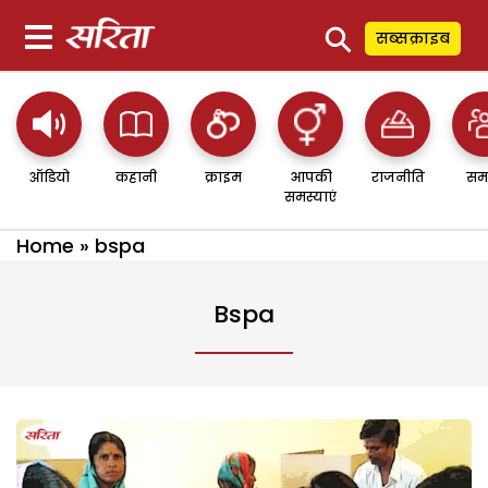
⚲
सब्सक्राइब
ऑडियो
कहानी
क्राइम
आपकी
राजनीति
सम
समस्याएं
Home
»
bspa
Bspa