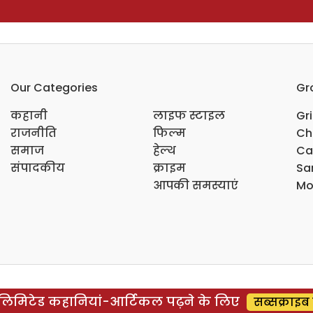
Our Categories
Gr
कहानी
लाइफ स्टाइल
Gr
राजनीति
फिल्म
Ch
समाज
हेल्थ
Ca
संपादकीय
क्राइम
Sar
आपकी समस्याएं
Mo
िमिटेड कहानियां-आर्टिकल पढ़ने के लिए
सब्सक्राइब 