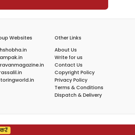
oup Websites
Other Links
ihshobha.in
About Us
ampak.in
Write for us
ravanmagazine.in
Contact Us
assalil.in
Copyright Policy
toringworld.in
Privacy Policy
Terms & Conditions
Dispatch & Delivery
करें