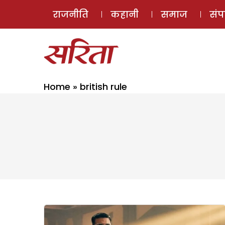
राजनीति
कहानी
समाज
सं
Home
»
british rule