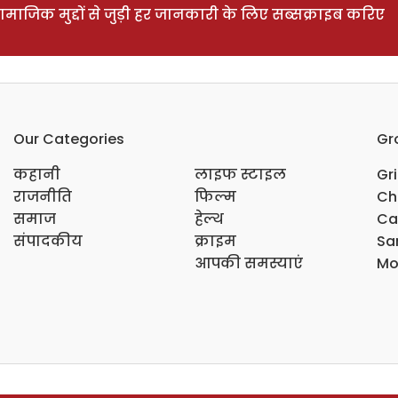
ाजिक मुद्दों से जुड़ी हर जानकारी के लिए सब्सक्राइब करिए
Our Categories
Gr
कहानी
लाइफ स्टाइल
Gr
राजनीति
फिल्म
Ch
समाज
हेल्थ
Ca
संपादकीय
क्राइम
Sar
आपकी समस्याएं
Mo